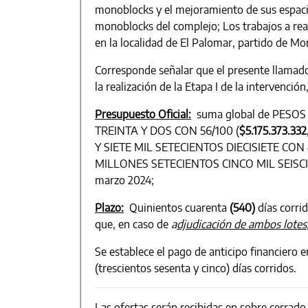
monoblocks y el mejoramiento de sus espaci
monoblocks del complejo; Los trabajos a rea
en la localidad de El Palomar, partido de Mo
Corresponde señalar que el presente llamado 
la realización de la Etapa I de la intervenció
Presupuesto Oficial:
suma global de PESOS
TREINTA Y DOS CON 56/100 (
$5.175.373.332
Y SIETE MIL SETECIENTOS DIECISIETE CON
MILLONES SETECIENTOS CINCO MIL SEISC
marzo 2024;
Plazo:
Quinientos cuarenta
(540)
días corrid
que, en caso de
a
djudicación de ambos lotes
Se establece el pago de anticipo financiero
(trescientos sesenta y cinco) días corridos.
Las ofertas serán recibidas en sobre cerrad