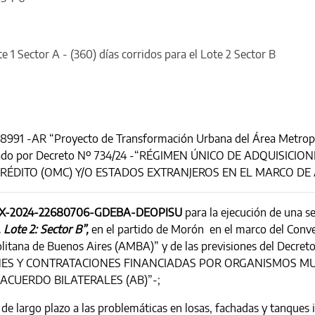
te 1 Sector A - (360) días corridos para el Lote 2 Sector B
 8991 -AR “Proyecto de Transformación Urbana del Área Metropo
ificado por Decreto Nº 734/24 -“RÉGIMEN ÚNICO DE ADQUISI
ÉDITO (OMC) Y/O ESTADOS EXTRANJEROS EN EL MARCO DE 
X-2024-22680706-GDEBA-DEOPISU
para la ejecución de una s
 Lote 2: Sector B”,
en el partido de Morón en el marco del Conv
itana de Buenos Aires (AMBA)” y de las previsiones del Decret
ONES Y CONTRATACIONES FINANCIADAS POR ORGANISMOS MUL
ACUERDO BILATERALES (AB)”-;
 de largo plazo a las problemáticas en losas, fachadas y tanques