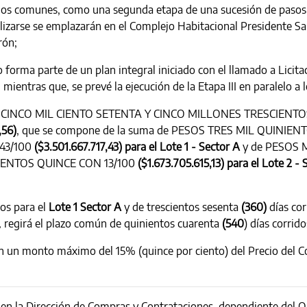
os comunes, como una segunda etapa de una sucesión de pasos en
lizarse se emplazarán en el Complejo Habitacional Presidente Sar
rón;
forma parte de un plan integral iniciado con el llamado a Licita
n, mientras que, se prevé la ejecución de la Etapa III en paralelo a
 CINCO MIL CIENTO SETENTA Y CINCO MILLONES TRESCIENTO
,56)
, que se compone de la suma de PESOS TRES MIL QUINI
 43/100
($3.501.667.717,43) para el Lote 1 - Sector A
y de PESOS 
IENTOS QUINCE CON 13/100
($1.673.705.615,13) para el Lote 2 - 
os para el
Lote 1 Sector A
y de trescientos sesenta
(360)
días cor
,
regirá el plazo común de quinientos cuarenta
(540
) días corrido
 en un monto máximo del 15% (quince por ciento) del Precio del C
o en la Dirección de Compras y Contrataciones, dependiente del O